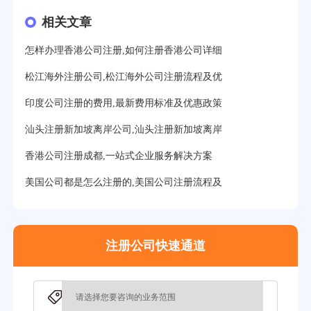
相关文章
19分钟前用户提问：
美国公司的流程及费用？
21分钟前用户提问：
注册塞舌尔公司条件有哪些？
怎样办理香港公司注册,如何注册香港公司详细
23分钟前用户提问：
注册英国公司需要多少费用？
松江海外注册公司,松江海外公司注册流程及优
印度公司注册的费用,最新费用标准及优惠政策
25分钟前用户提问：
塞浦路斯注册公司安全吗？
汕头注册新加坡离岸公司,汕头注册新加坡离岸
27分钟前用户提问：
注册BVI公司所需资料和流程？
香港公司注册成都,一站式企业服务解决方案
31分钟前用户提问：
在迪拜注册公司需要什么条件？
美国公司都是怎么注册的,美国公司注册流程及
32分钟前用户提问：
注册美国公司详细流程有？
35分钟前用户提问：
怎么注册新加坡公司？
37分钟前用户提问：
在美国注册公司选择哪个州比较好？
注册公司快速通道
39分钟前用户提问：
在英国可以注册空壳公司吗？
3分钟前用户提问：
注册新加坡公司要求？