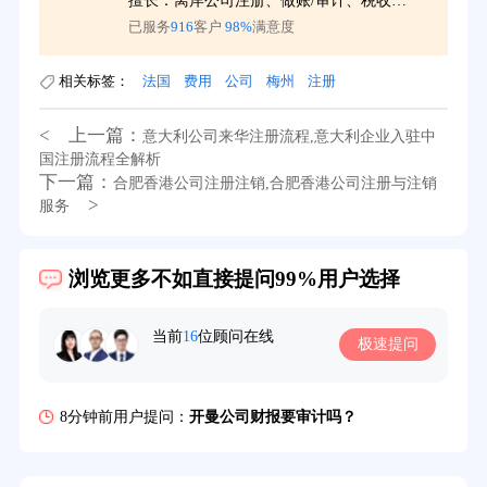
更
擅长：离岸公司注册、做账/审计、税收服务
已服务
916
客户
98%
满意度
相关标签：
法国
费用
公司
梅州
注册
< 上一篇：
意大利公司来华注册流程,意大利企业入驻中
国注册流程全解析
下一篇：
合肥香港公司注册注销,合肥香港公司注册与注销
>
服务
39分钟前用户提问：
在英国可以注册空壳公司吗？
浏览更多不如直接提问99%用户选择
3分钟前用户提问：
注册新加坡公司要求？
当前
16
位顾问在线
极速提问
6分钟前用户提问：
注册香港公司需要哪些条件？
8分钟前用户提问：
开曼公司财报要审计吗？
12分钟前用户提问：
香港公司所得税税率是多少？
16分钟前用户提问：
萨摩亚注册公司要多久？