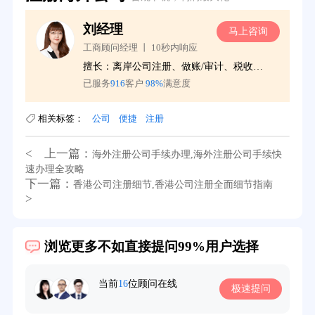
王经理
马上咨询
马上咨询
工商顾问经理 丨 10秒内响应
擅长：离岸公司注册、做账/审计、税收服务
擅长：境外公司注册、年检年报、会计服务
已服务
1266
客户
97%
满意度
相关标签：
公司
便捷
注册
< 上一篇：
海外注册公司手续办理,海外注册公司手续快
速办理全攻略
下一篇：
香港公司注册细节,香港公司注册全面细节指南
>
39分钟前用户提问：
在英国可以注册空壳公司吗？
浏览更多不如直接提问99%用户选择
3分钟前用户提问：
注册新加坡公司要求？
6分钟前用户提问：
注册香港公司需要哪些条件？
当前
16
位顾问在线
极速提问
8分钟前用户提问：
开曼公司财报要审计吗？