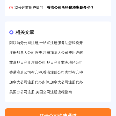
12分钟前用户提问：
香港公司所得税税率是多少？
16分钟前用户提问：
萨摩亚注册公司要多久？
19分钟前用户提问：
美国公司的流程及费用？
相关文章
21分钟前用户提问：
注册塞舌尔公司条件有哪些？
阿联酋分公司注册,一站式注册服务助您轻松开
23分钟前用户提问：
注册英国公司需要多少费用？
注册加拿大公司收费,注册加拿大公司费用详解
25分钟前用户提问：
塞浦路斯注册公司安全吗？
非洲尼日利亚注册公司,尼日利亚非洲地区公司
27分钟前用户提问：
注册BVI公司所需资料和流程？
香港注册公司有几种,香港注册公司类型有几种
31分钟前用户提问：
在迪拜注册公司需要什么条件？
加拿大公司注册代办条件,加拿大公司注册代办
32分钟前用户提问：
注册美国公司详细流程有？
美国办公司注册,美国公司注册流程指南
35分钟前用户提问：
怎么注册新加坡公司？
37分钟前用户提问：
在美国注册公司选择哪个州比较好？