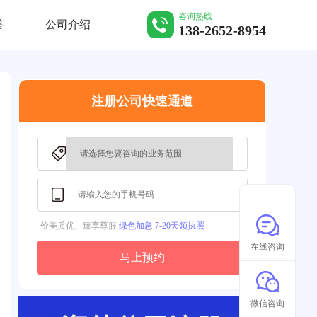
咨询热线
答
公司介绍
138-2652-8954
注册公司快速通道
价美质优、臻享尊服
绿色加急 7-20天领执照
在线咨询
马上预约
微信咨询