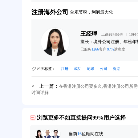
注册海外公司
合规节税，利润最大化
王经理
工商顾问经理 丨 10
询
擅长：境外公司注册、年检年
已服务
1266
客户
97%
满意度
相关标签：
注册
成功
记账
公司
香港
< 上一篇：
在香港注册公司要多久,香港注册公司所需
时间详解
39分钟前用户提问：
在英国可以注册空壳公司吗？
浏览更多不如直接提问99%用户选择
3分钟前用户提问：
注册新加坡公司要求？
6分钟前用户提问：
注册香港公司需要哪些条件？
当前
16
位顾问在线