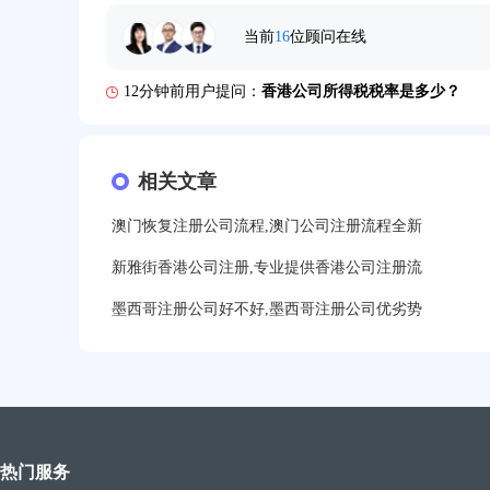
6分钟前用户提问：
注册香港公司需要哪些条件？
当前
16
位顾问在线
8分钟前用户提问：
开曼公司财报要审计吗？
12分钟前用户提问：
香港公司所得税税率是多少？
16分钟前用户提问：
萨摩亚注册公司要多久？
19分钟前用户提问：
相关文章
美国公司的流程及费用？
21分钟前用户提问：
注册塞舌尔公司条件有哪些？
澳门恢复注册公司流程,澳门公司注册流程全新
23分钟前用户提问：
注册英国公司需要多少费用？
新雅街香港公司注册,专业提供香港公司注册流
墨西哥注册公司好不好,墨西哥注册公司优劣势
25分钟前用户提问：
塞浦路斯注册公司安全吗？
27分钟前用户提问：
注册BVI公司所需资料和流程？
31分钟前用户提问：
在迪拜注册公司需要什么条件？
32分钟前用户提问：
注册美国公司详细流程有？
热门服务
35分钟前用户提问：
怎么注册新加坡公司？