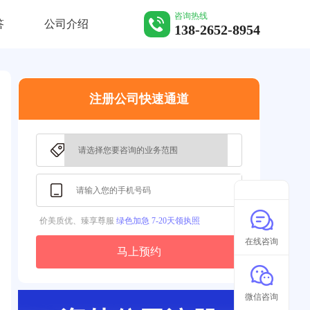
咨询热线
答
公司介绍
138-2652-8954
注册公司快速通道
价美质优、臻享尊服
绿色加急 7-20天领执照
在线咨询
马上预约
微信咨询