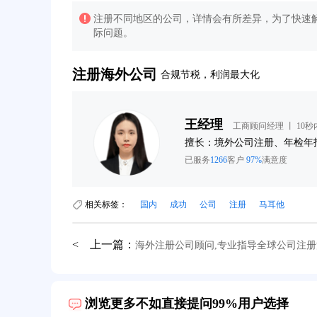
注册不同地区的公司，详情会有所差异，为了快速解
际问题。
注册海外公司
合规节税，利润最大化
王经理
工商顾问经理 丨 10
询
擅长：境外公司注册、年检年
已服务
1266
客户
97%
满意度
相关标签：
国内
成功
公司
注册
马耳他
< 上一篇：
海外注册公司顾问,专业指导全球公司注册
39分钟前用户提问：
在英国可以注册空壳公司吗？
3分钟前用户提问：
注册新加坡公司要求？
浏览更多不如直接提问99%用户选择