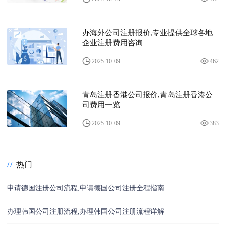
办海外公司注册报价,专业提供全球各地
企业注册费用咨询
2025-10-09
462
青岛注册香港公司报价,青岛注册香港公
司费用一览
2025-10-09
383
热门
申请德国注册公司流程,申请德国公司注册全程指南
办理韩国公司注册流程,办理韩国公司注册流程详解