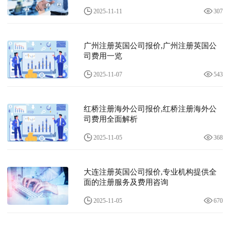
2025-11-11
307
广州注册英国公司报价,广州注册英国公
司费用一览
2025-11-07
543
红桥注册海外公司报价,红桥注册海外公
司费用全面解析
2025-11-05
368
大连注册英国公司报价,专业机构提供全
面的注册服务及费用咨询
2025-11-05
670