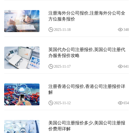
注册海外分公司报价,注册海外分公司全
方位服务报价
2025-11-18
348
英国代办公司注册报价,英国公司注册代
办服务报价攻略
2025-11-17
641
注册香港公司报价,香港公司注册报价详
解
2025-11-12
654
美国公司注册报价多少,美国公司注册报
价费用详解