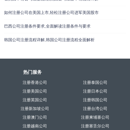
如何注册公司在美国上市,轻松注册公司进军美国股市
巴西公司注册条件要求,全面解读注册条件与要求
韩国公司注册流程详解,韩国公司注册流程全面解析
热门服务
注册香港公司
注册泰国公司
注册美国公司
注册日本公司
注册英国公司
注册韩国公司
注册新加坡公司
注册台湾公司
注册澳门公司
注册柬埔寨公司
注册越南公司
注册塞舌尔公司