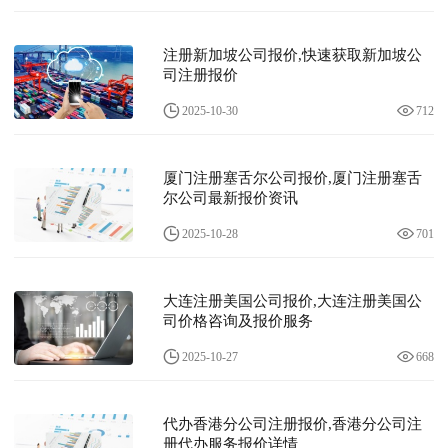
注册新加坡公司报价,快速获取新加坡公
司注册报价
2025-10-30
712
厦门注册塞舌尔公司报价,厦门注册塞舌
尔公司最新报价资讯
2025-10-28
701
大连注册美国公司报价,大连注册美国公
司价格咨询及报价服务
2025-10-27
668
代办香港分公司注册报价,香港分公司注
册代办服务报价详情