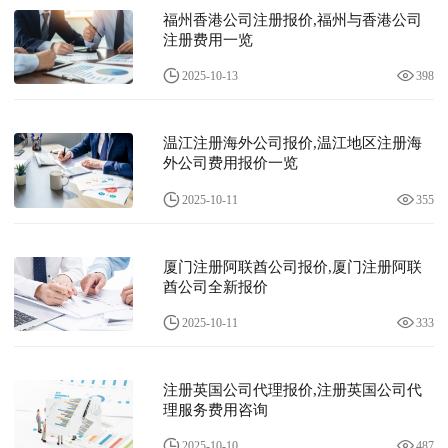
福州香港公司注册报价,福州与香港公司
注册费用一览
2025-10-13
398
温江注册海外公司报价,温江地区注册海
外公司费用报价一览
2025-10-11
355
厦门注册阿联酋公司报价,厦门注册阿联
酋公司全新报价
2025-10-11
333
注册英国公司代理报价,注册英国公司代
理服务费用咨询
2025-10-10
487