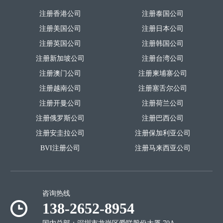
注册香港公司
注册泰国公司
注册美国公司
注册日本公司
注册英国公司
注册韩国公司
注册新加坡公司
注册台湾公司
注册澳门公司
注册柬埔寨公司
注册越南公司
注册塞舌尔公司
注册开曼公司
注册荷兰公司
注册俄罗斯公司
注册巴西公司
注册安圭拉公司
注册保加利亚公司
BVI注册公司
注册马来西亚公司
咨询热线
138-2652-8954