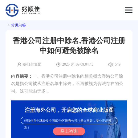
>
常见问答
香港公司注册中除名,香港公司注册
中如何避免被除名
好顺佳集团
2025-04-09 09:04:43
549
内容摘要：
一、香港公司注册中除名的相关概念香港公司除
名是指公司被从注册名单中除去，不再被视为合法存在的公
司。这可能由于多...
注册海外公司，开启您的全球商业版图
好顺佳在全球90多个国家/地区设有公司注册办事处，专业正规可
靠！
马上咨询