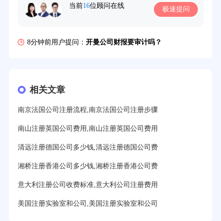
3分钟前用户提问：
注册新加坡公司要求？
当前
16
位顾问在线
极速提问
6分钟前用户提问：
注册香港公司需要哪些条件？
8分钟前用户提问：
开曼公司财报要审计吗？
12分钟前用户提问：
香港公司所得税税率是多少？
16分钟前用户提问：
萨摩亚注册公司要多久？
相关文章
19分钟前用户提问：
美国公司的流程及费用？
南京法国公司注册流程,南京法国公司注册步骤
21分钟前用户提问：
注册塞舌尔公司条件有哪些？
南山注册英国公司费用,南山注册英国公司费用
23分钟前用户提问：
注册英国公司需要多少费用？
清远注册德国公司多少钱,清远注册德国公司费
25分钟前用户提问：
塞浦路斯注册公司安全吗？
湘桥注册香港公司多少钱,湘桥注册香港公司费
27分钟前用户提问：
注册BVI公司所需资料和流程？
意大利注册公司收费标准,意大利公司注册费用
31分钟前用户提问：
在迪拜注册公司需要什么条件？
美国注册实验室和公司,美国注册实验室和公司
32分钟前用户提问：
注册美国公司详细流程有？