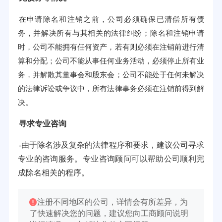
在申请除名和注销之前，公司必须确保已清偿所有债
务，并解决所有与其相关的法律纠纷；除名和注销申请
时，公司不能拥有任何资产，若有则必须在注销前进行清
算和分配；公司不能从事任何业务活动，必须停止所有业
务，并解散其董事会和股东会；公司不能处于任何未解决
的法律诉讼或争议中，所有法律事务必须在注销前得到解
决。
寻求专业咨询
-由于除名涉及复杂的法律程序和要求，建议公司寻求
专业的咨询服务。专业咨询顾问可以帮助公司顺利完
成除名相关的程序。
注册不同地区的公司，详情会有所差异，为
了快速解决您的问题，建议您向工商顾问说明