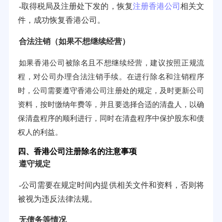
-取得税局及注册处下发的，恢复
注册香港公司
相关文
件，成功恢复香港公司。
合法注销（如果不想继续经营）
如果香港公司被除名且不想继续经营，建议按照正规流
程，对公司办理合法注销手续。在进行除名和注销程序
时，公司需要遵守香港公司注册处的规定，及时更新公司
资料，按时缴纳年费等，并且要选择合适的清盘人，以确
保清盘程序的顺利进行，同时在清盘程序中保护股东和债
权人的利益。
四、香港公司注册除名的注意事项
遵守规定
-公司需要在规定时间内提供相关文件和资料，否则将
被视为违反法律法规。
无债务等情况