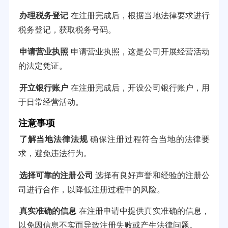
办理税务登记
在注册完成后，根据当地法律要求进行
税务登记，获取税务号码。
申请营业执照
申请营业执照，这是公司开展经营活动
的法定凭证。
开立银行账户
在注册完成后，开设公司银行账户，用
于日常经营活动。
注意事项
了解当地法律法规
确保注册过程符合当地的法律要
求，避免违法行为。
选择可靠的注册公司
选择有良好声誉和经验的注册公
司进行合作，以降低注册过程中的风险。
真实准确的信息
在注册申请中提供真实准确的信息，
以免因信息不实而导致注册失败或产生法律问题。