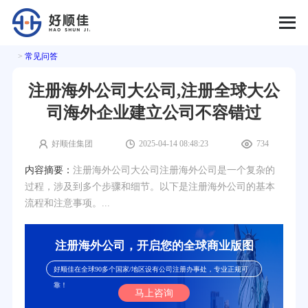
>
常见问答
注册海外公司大公司,注册全球大公
司海外企业建立公司不容错过
好顺佳集团
2025-04-14 08:48:23
734
内容摘要：
注册海外公司大公司注册海外公司是一个复杂的
过程，涉及到多个步骤和细节。以下是注册海外公司的基本
流程和注意事项。...
注册海外公司，开启您的全球商业版图
好顺佳在全球90多个国家/地区设有公司注册办事处，专业正规可
靠！
马上咨询