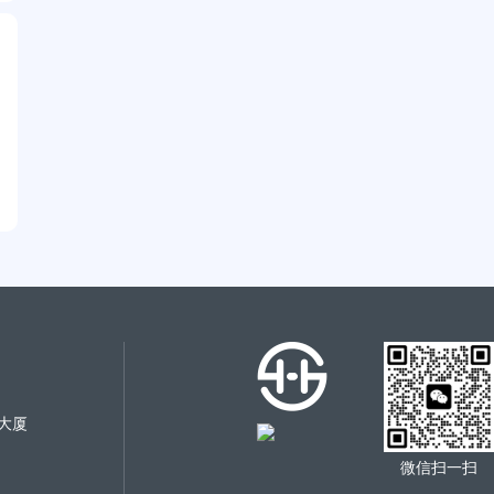
大厦
微信扫一扫