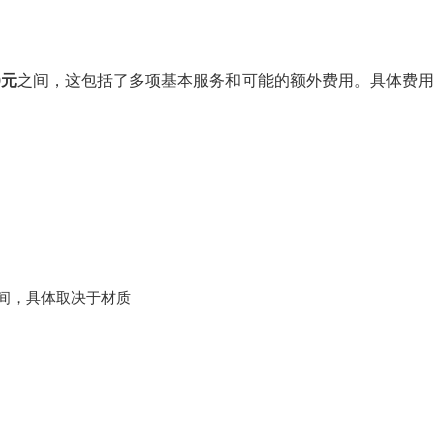
0元
之间，这包括了多项基本服务和可能的额外费用。具体费用
间，具体取决于材质