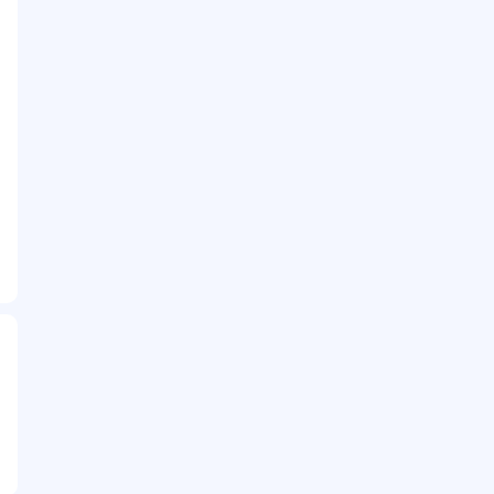
理 丨 10秒内响应
马上咨询
册、银行开户、工商变更
意度