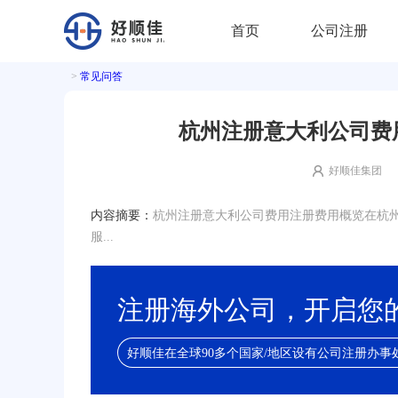
首页
公司注册
>
常见问答
杭州注册意大利公司费
好顺佳集团
内容摘要：
杭州注册意大利公司费用注册费用概览在杭州注
服...
注册海外公司，开启您
好顺佳在全球90多个国家/地区设有公司注册办事