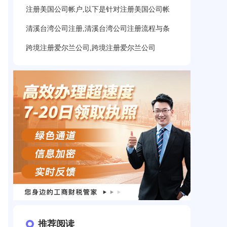
注册美国公司帐户,以下是针对注册美国公司帐
清溪台湾公司注册,清溪台湾公司注册流程与条
跨境注册爱尔兰公司,跨境注册爱尔兰公司
推荐阅读