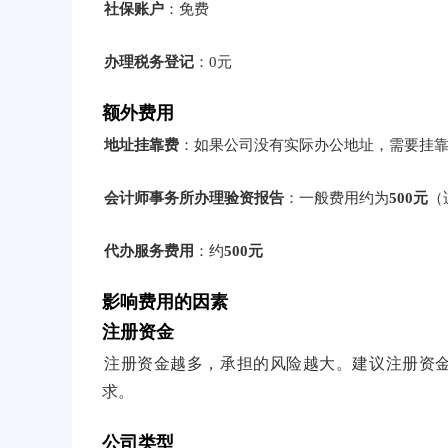
社保账户
：免费
办理税务登记
：0元
额外费用
地址挂靠费
：如果公司没有实际办公地址，需要挂
会计师事务所办理验资报告
：一般费用约为
500元
（
代办服务费用
：约
500元
影响费用的因素
注册资金
注册资金越多，承担的风险越大。建议注册资金
求。
公司类型