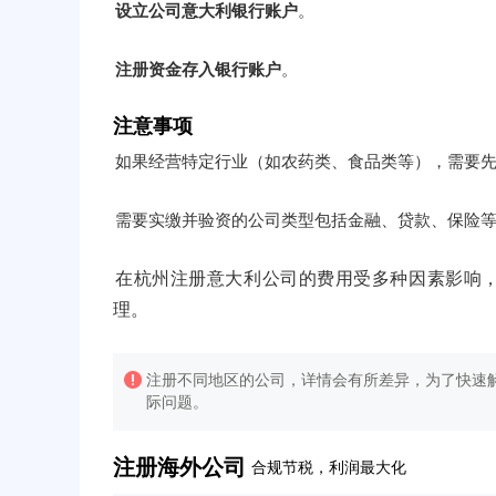
设立公司意大利银行账户
。
注册资金存入银行账户
。
注意事项
如果经营特定行业（如农药类、食品类等），需要
需要实缴并验资的公司类型包括金融、贷款、保险
在杭州注册意大利公司的费用受多种因素影响
理。
注册不同地区的公司，详情会有所差异，为了快速解
际问题。
注册海外公司
合规节税，利润最大化